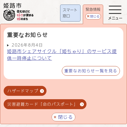
緊急情報
スマート
窓口
閉じる
メニュー
重要なお知らせ
2026年8月4日
姫路市シェアサイクル「姫ちゃり」のサービス提
供一時停止について
重要なお知らせ一覧を見る
ハザードマップ
災害避難カード「命のパスポート」
閉じる