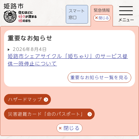
緊急情報
スマート
窓口
閉じる
メニュー
重要なお知らせ
2026年8月4日
姫路市シェアサイクル「姫ちゃり」のサービス提
供一時停止について
重要なお知らせ一覧を見る
ハザードマップ
災害避難カード「命のパスポート」
閉じる