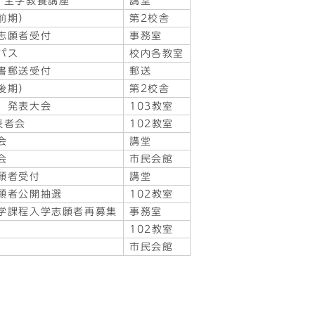
・全学教養講座
講堂
前期）
第2校舎
志願者受付
事務室
パス
校内各教室
書郵送受付
郵送
後期）
第2校舎
」発表大会
103教室
表者会
102教室
会
講堂
会
市民会館
願者受付
講堂
願者公開抽選
102教室
学課程入学志願者再募集
事務室
102教室
市民会館