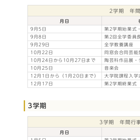
2学期 年
月日
9月5日
第2学期始業式
9月8日
第2回全学委員
9月29日
全学教養講座
10月22日
同窓会合同芸能
10月24日から10月27日まで
陶芸科作品展・
10月25日
音楽会
12月1日から（1月20日まで）
大学院課程入学
12月17日
第2学期終業式
3学期
3学期 年間行
月日