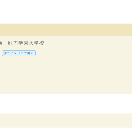
課 好古学園大学校
号
別ウィンドウで開く