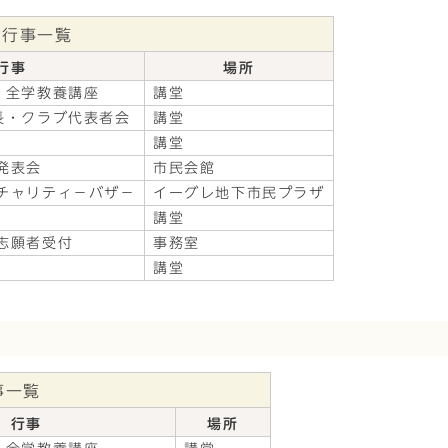
間行事一覧
行事
場所
・全学教養講座
講堂
長・クラブ代表者会
講堂
講堂
発表会
市民会館
チャリティ－バザ－
イーグレ地下市民プラザ
講堂
志願者受付
事務室
講堂
事一覧
行事
場所