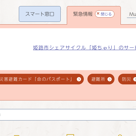
スマート
窓口
緊急情報
閉じる
Mul
姫路市シェアサイクル「姫ちゃり」のサー
災害避難カード「命のパスポート」
避難所
防災