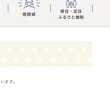
移住・定住
姫路城
ふるさと納税
ています。