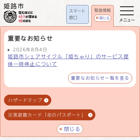
緊急情報
スマート
窓口
閉じる
メニュー
重要なお知らせ
2026年8月4日
姫路市シェアサイクル「姫ちゃり」のサービス提
供一時停止について
重要なお知らせ一覧を見る
ハザードマップ
災害避難カード「命のパスポート」
閉じる