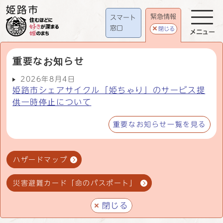
緊急情報
スマート
窓口
閉じる
メニュー
重要なお知らせ
2026年8月4日
姫路市シェアサイクル「姫ちゃり」のサービス提
供一時停止について
重要なお知らせ一覧を見る
ハザードマップ
災害避難カード「命のパスポート」
閉じる