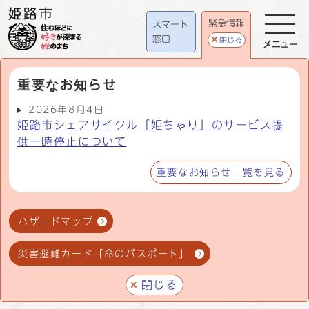
緊急情報
スマート
窓口
閉じる
メニュー
重要なお知らせ
2026年8月4日
姫路市シェアサイクル「姫ちゃり」のサービス提
供一時停止について
重要なお知らせ一覧を見る
ハザードマップ
災害避難カード「命のパスポート」
閉じる