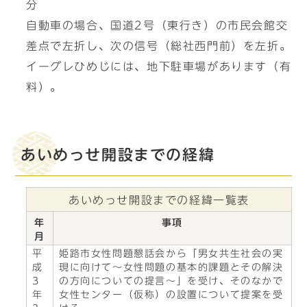
分
自動車の場合、国道2号（東行き）の市民会館交
差点で左折し、次の信号（総社西門前）を左折。
イーグレひめじには、地下駐車場があります（有
料）。
あいめっせ開設までの経緯
あいめっせ開設までの経緯一覧表
年
事項
月
平
姫路市女性問題懇話会から「男女共生社会の実
成
現に向けて～女性問題の基本的課題とその解決
3
の方向についての提言～」を受け、そのなかで
年
女性センター（仮称）の設置について提案を受