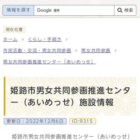
情報を探す
検索
現在位置
ホーム
くらし・手続き
市民活動・交流・男女共同参画
男女共同参画
男女共同参画推進センター「あいめっせ」
姫路市男女共同参画推進センタ
ー（あいめっせ）施設情報
更新日：
2022年12月6日
ID:9315
姫路市男女共同参画推進センター（あいめっせ）