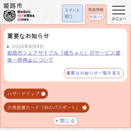
緊急情報
スマート
窓口
閉じる
メニュー
重要なお知らせ
2026年8月4日
姫路市シェアサイクル「姫ちゃり」のサービス提
供一時停止について
重要なお知らせ一覧を見る
ハザードマップ
災害避難カード「命のパスポート」
閉じる