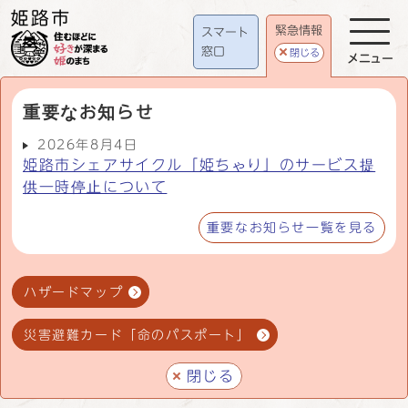
緊急情報
スマート
窓口
閉じる
メニュー
重要なお知らせ
2026年8月4日
姫路市シェアサイクル「姫ちゃり」のサービス提
供一時停止について
重要なお知らせ一覧を見る
ハザードマップ
災害避難カード「命のパスポート」
閉じる