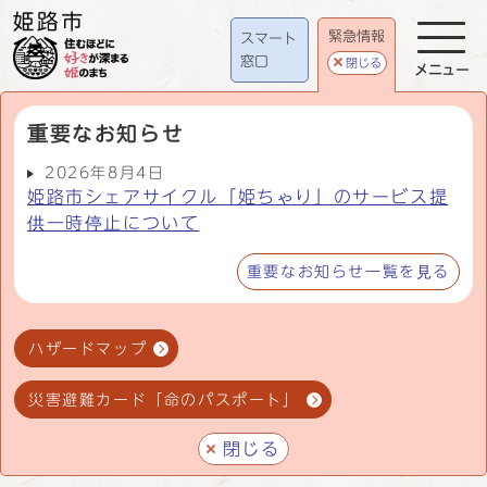
緊急情報
スマート
窓口
閉じる
メニュー
重要なお知らせ
2026年8月4日
姫路市シェアサイクル「姫ちゃり」のサービス提
供一時停止について
重要なお知らせ一覧を見る
ハザードマップ
災害避難カード「命のパスポート」
閉じる