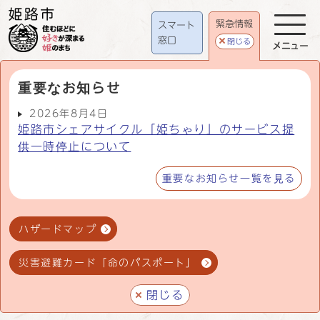
緊急情報
スマート
窓口
閉じる
メニュー
重要なお知らせ
2026年8月4日
姫路市シェアサイクル「姫ちゃり」のサービス提
供一時停止について
重要なお知らせ一覧を見る
ハザードマップ
災害避難カード「命のパスポート」
閉じる