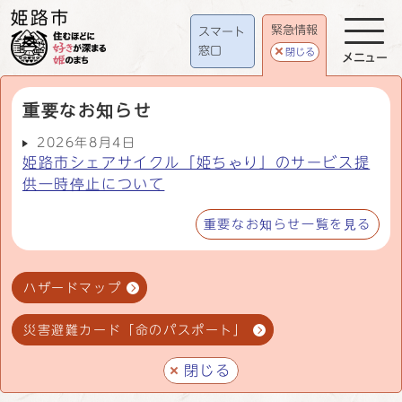
緊急情報
スマート
窓口
閉じる
メニュー
重要なお知らせ
2026年8月4日
姫路市シェアサイクル「姫ちゃり」のサービス提
供一時停止について
重要なお知らせ一覧を見る
ハザードマップ
災害避難カード「命のパスポート」
閉じる