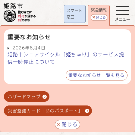
緊急情報
スマート
窓口
閉じる
メニュー
重要なお知らせ
2026年8月4日
姫路市シェアサイクル「姫ちゃり」のサービス提
供一時停止について
重要なお知らせ一覧を見る
ハザードマップ
災害避難カード「命のパスポート」
閉じる