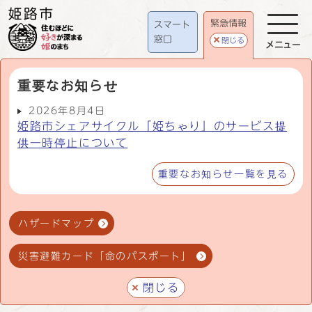
緊急情報
スマート
窓口
閉じる
メニュー
重要なお知らせ
2026年8月4日
姫路市シェアサイクル「姫ちゃり」のサービス提
供一時停止について
重要なお知らせ一覧を見る
ハザードマップ
災害避難カード「命のパスポート」
閉じる