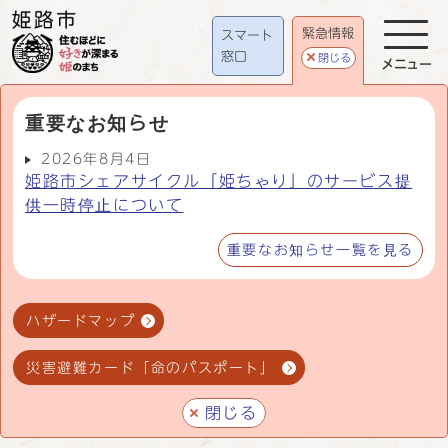
緊急情報
スマート
窓口
閉じる
メニュー
重要なお知らせ
2026年8月4日
姫路市シェアサイクル「姫ちゃり」のサービス提
供一時停止について
重要なお知らせ一覧を見る
ハザードマップ
災害避難カード「命のパスポート」
閉じる