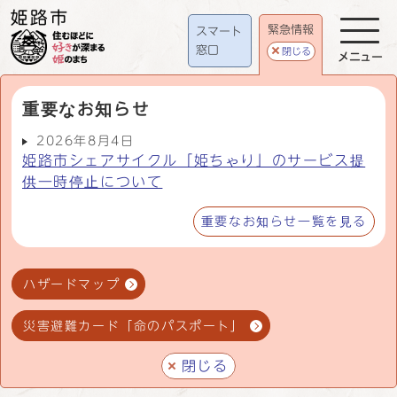
緊急情報
スマート
窓口
閉じる
メニュー
重要なお知らせ
2026年8月4日
姫路市シェアサイクル「姫ちゃり」のサービス提
供一時停止について
重要なお知らせ一覧を見る
ハザードマップ
災害避難カード「命のパスポート」
閉じる