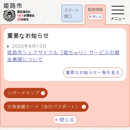
緊急情報
スマート
窓口
閉じる
メニュー
重要なお知らせ
2026年8月10日
姫路市シェアサイクル「姫ちゃり」サービスの順
次再開について
重要なお知らせ一覧を見る
ハザードマップ
災害避難カード「命のパスポート」
閉じる