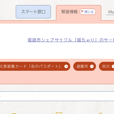
スマート
窓口
緊急情報
閉じる
Mul
姫路市シェアサイクル「姫ちゃり」のサー
災害避難カード「命のパスポート」
避難所
防災