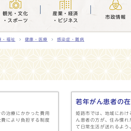
観光・文化
産業・経済
市政情報
・スポーツ
・ビジネス
療・福祉
健康・医療
感染症・難病
若年がん患者の在
その治療にかかった費用
姫路市では、地域における
公費により負担する制度
ん患者の方が、住み慣れ
て日常生活が送れるよう