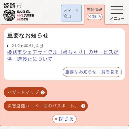
緊急情報
スマート
窓口
閉じる
メニュー
重要なお知らせ
2026年8月4日
姫路市シェアサイクル「姫ちゃり」のサービス提
供一時停止について
重要なお知らせ一覧を見る
ハザードマップ
災害避難カード「命のパスポート」
閉じる