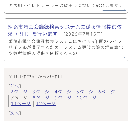
災害用トイレトレーラーの貸出しについて紹介します。
姫路市議会会議録検索システムに係る情報提供依
頼（RFI）を行います
[2026年7月15日]
姫路市議会会議録検索システムにおける5年間のライフ
サイクルが満了するため、システム更改の際の経費算出
や参考情報の提供を依頼するもの。
全161件中61から70件目
[
前へ
]
2ページ
3ページ
4ページ
5ページ
6ページ
7ページ
8ページ
9ページ
10ページ
11ページ
12ページ
[
次へ
]