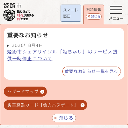
緊急情報
スマート
窓口
閉じる
メニュー
重要なお知らせ
2026年8月4日
姫路市シェアサイクル「姫ちゃり」のサービス提
供一時停止について
重要なお知らせ一覧を見る
ハザードマップ
災害避難カード「命のパスポート」
閉じる