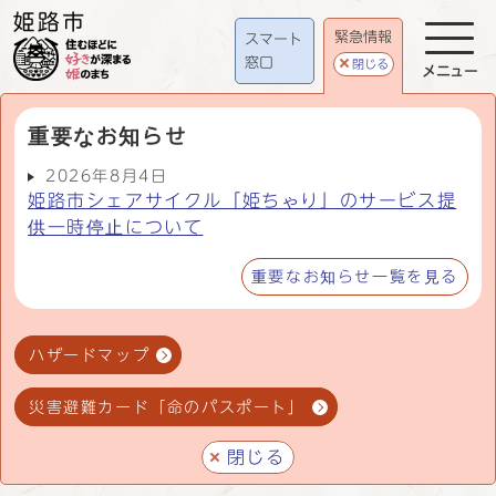
緊急情報
スマート
窓口
閉じる
メニュー
重要なお知らせ
2026年8月4日
姫路市シェアサイクル「姫ちゃり」のサービス提
供一時停止について
重要なお知らせ一覧を見る
ハザードマップ
災害避難カード「命のパスポート」
閉じる