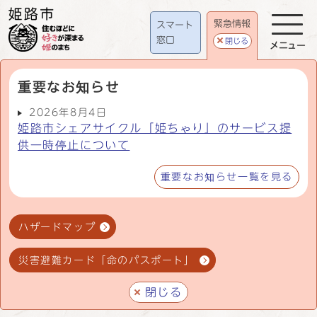
緊急情報
スマート
窓口
閉じる
メニュー
重要なお知らせ
2026年8月4日
姫路市シェアサイクル「姫ちゃり」のサービス提
供一時停止について
重要なお知らせ一覧を見る
ハザードマップ
災害避難カード「命のパスポート」
閉じる