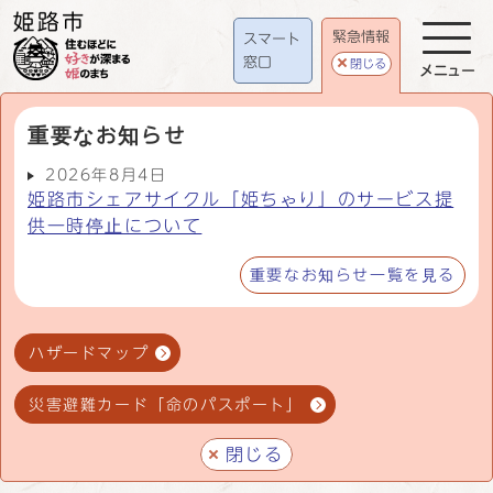
緊急情報
スマート
窓口
閉じる
メニュー
重要なお知らせ
2026年8月4日
姫路市シェアサイクル「姫ちゃり」のサービス提
供一時停止について
重要なお知らせ一覧を見る
ハザードマップ
災害避難カード「命のパスポート」
閉じる