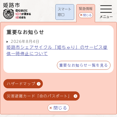
緊急情報
スマート
窓口
閉じる
メニュー
重要なお知らせ
2026年8月4日
姫路市シェアサイクル「姫ちゃり」のサービス提
供一時停止について
重要なお知らせ一覧を見る
ハザードマップ
災害避難カード「命のパスポート」
閉じる