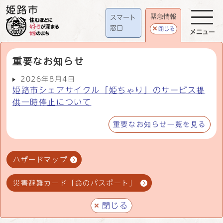
緊急情報
スマート
窓口
閉じる
メニュー
重要なお知らせ
2026年8月4日
姫路市シェアサイクル「姫ちゃり」のサービス提
供一時停止について
重要なお知らせ一覧を見る
ハザードマップ
災害避難カード「命のパスポート」
閉じる