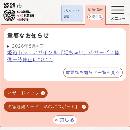
緊急情報
スマート
窓口
閉じる
メニュー
重要なお知らせ
2026年8月4日
姫路市シェアサイクル「姫ちゃり」のサービス提
供一時停止について
重要なお知らせ一覧を見る
ハザードマップ
災害避難カード「命のパスポート」
閉じる