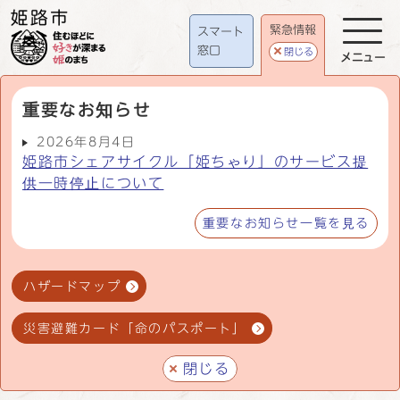
緊急情報
スマート
窓口
閉じる
メニュー
重要なお知らせ
2026年8月4日
姫路市シェアサイクル「姫ちゃり」のサービス提
供一時停止について
重要なお知らせ一覧を見る
ハザードマップ
災害避難カード「命のパスポート」
閉じる