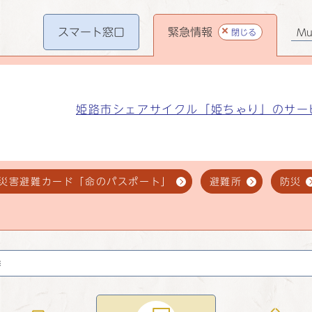
スマート
窓口
緊急情報
閉じる
Mul
姫路市シェアサイクル「姫ちゃり」のサー
災害避難カード「命のパスポート」
避難所
防災