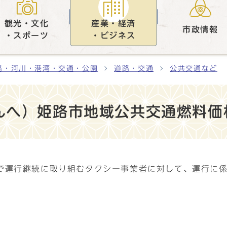
観光・文化
産業・経済
市政情報
・スポーツ
・ビジネス
路・河川・港湾・交通・公園
道路・交通
公共交通など
んへ）姫路市地域公共交通燃料価
で運行継続に取り組むタクシー事業者に対して、運行に