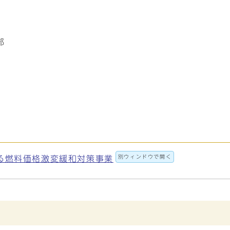
部
別ウィンドウで開く
る燃料価格激変緩和対策事業