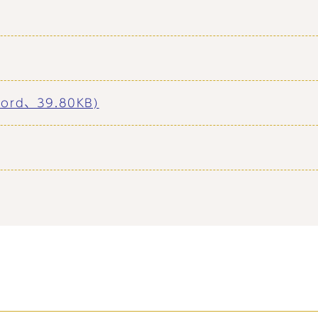
d、39.80KB)