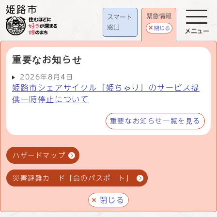
緊急情報
スマート
窓口
閉じる
メニュー
重要なお知らせ
2026年8月4日
姫路市シェアサイクル「姫ちゃり」のサービス提
供一時停止について
重要なお知らせ一覧を見る
ハザードマップ
災害避難カード「命のパスポート」
閉じる