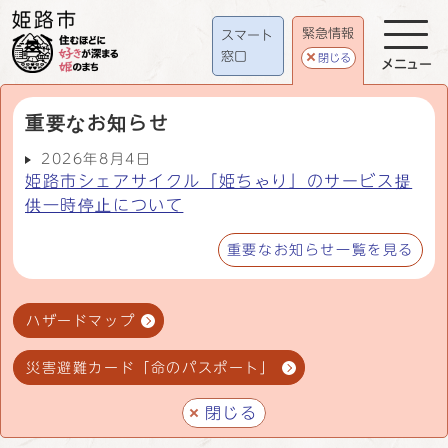
緊急情報
スマート
窓口
閉じる
メニュー
重要なお知らせ
2026年8月4日
姫路市シェアサイクル「姫ちゃり」のサービス提
供一時停止について
重要なお知らせ一覧を見る
ハザードマップ
災害避難カード「命のパスポート」
閉じる