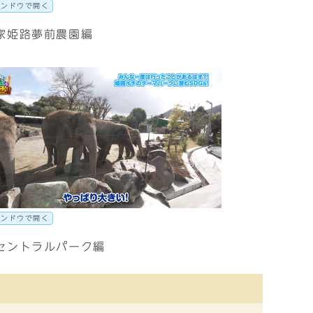
ィンドウで開く
家姫路夢前農園編
ィンドウで開く
セントラルパーク編