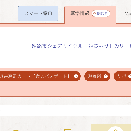
スマート
窓口
緊急情報
閉じる
Mul
姫路市シェアサイクル「姫ちゃり」のサー
災害避難カード「命のパスポート」
避難所
防災