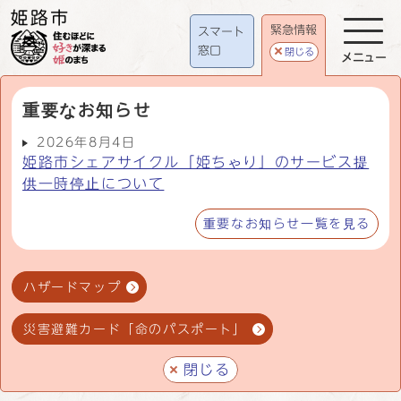
緊急情報
スマート
窓口
閉じる
メニュー
重要なお知らせ
2026年8月4日
姫路市シェアサイクル「姫ちゃり」のサービス提
供一時停止について
重要なお知らせ一覧を見る
ハザードマップ
災害避難カード「命のパスポート」
閉じる