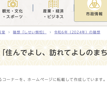
観光・文化
産業・経済
市政情報
・スポーツ
・ビジネス
長室
随想「しせい惻怛」
令和6年（2024年）の随想
号「住んでよし、訪れてよしのま
るコーナーを、ホームページに転載して作成しています