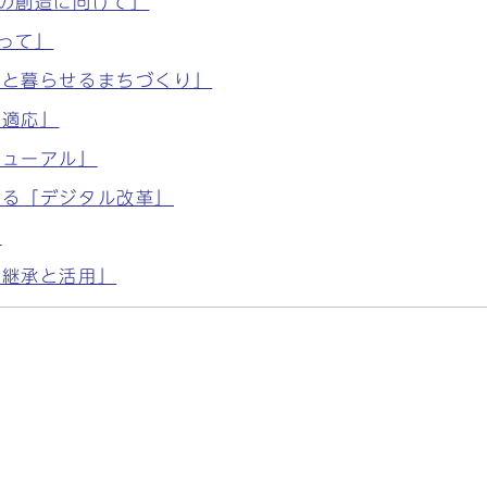
路の創造に向けて」
返って」
きと暮らせるまちづくり」
に適応」
ニューアル」
める「デジタル改革」
」
・継承と活用」