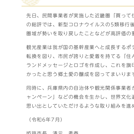
先日、民間事業者が実施した近畿圏「買って
の総評では、新型コロナウイルスの5類移行
圏域が勢いを取り戻したことなどが高評価の
観光産業は我が国の基幹産業へと成長するポ
転換を図り、市民が誇りと愛着を持てる「住
ランドメッセージとロゴを作成し、これを旗
かったと思う郷土愛の醸成を図ってまいりま
同時に、兵庫県内の自治体や観光関係事業者
ャンペーン」などの機会を生かし、世界文化
思い出としていただけるような取り組みを進
（令和6年7月）
姫路市長 清元 秀泰