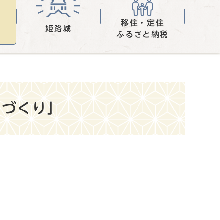
移住・定住
姫路城
ふるさと納税
ちづくり」
。