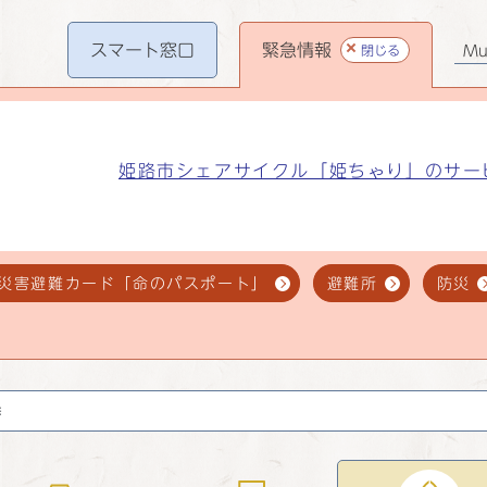
スマート
窓口
緊急情報
閉じる
Mul
姫路市シェアサイクル「姫ちゃり」のサー
災害避難カード「命のパスポート」
避難所
防災