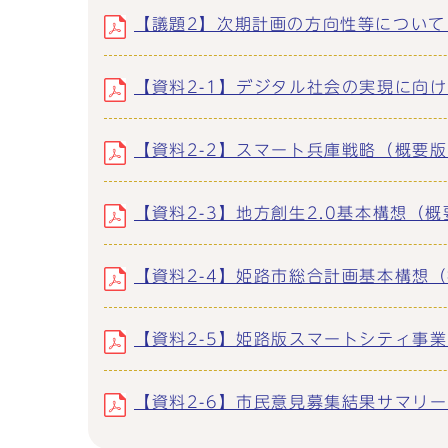
【議題2】次期計画の方向性等について (p
【資料2-1】デジタル社会の実現に向けた重
【資料2-2】スマート兵庫戦略（概要版） 
【資料2-3】地方創生2.0基本構想（概要）
【資料2-4】姫路市総合計画基本構想（抜粋
【資料2-5】姫路版スマートシティ事業の概
【資料2-6】市民意見募集結果サマリー (