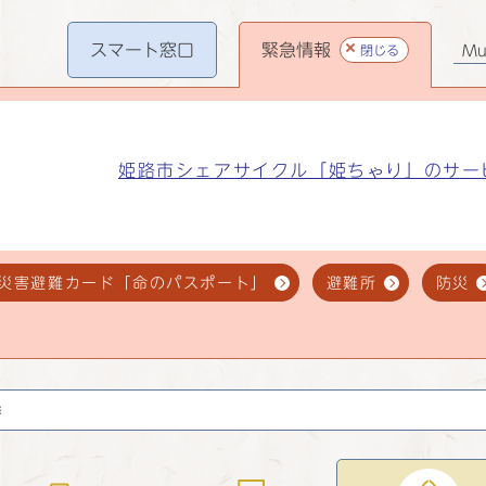
スマート
窓口
緊急情報
閉じる
Mul
姫路市シェアサイクル「姫ちゃり」のサー
災害避難カード「命のパスポート」
避難所
防災