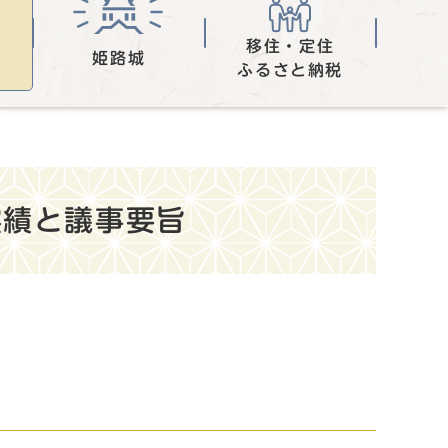
移住・定住
姫路城
ふるさと納税
実績と議事要旨