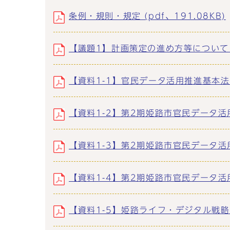
条例・規則・規定 (pdf、191.08KB)
【議題1】計画策定の進め方等について (p
【資料1-1】官民データ活用推進基本法 (p
【資料1-2】第2期姫路市官民データ活用
【資料1-3】第2期姫路市官民データ活用
【資料1-4】第2期姫路市官民データ活用推
【資料1-5】姫路ライフ・デジタル戦略〔Ve