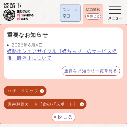
緊急情報
スマート
窓口
閉じる
メニュー
重要なお知らせ
2026年8月4日
姫路市シェアサイクル「姫ちゃり」のサービス提
供一時停止について
重要なお知らせ一覧を見る
ハザードマップ
災害避難カード「命のパスポート」
閉じる