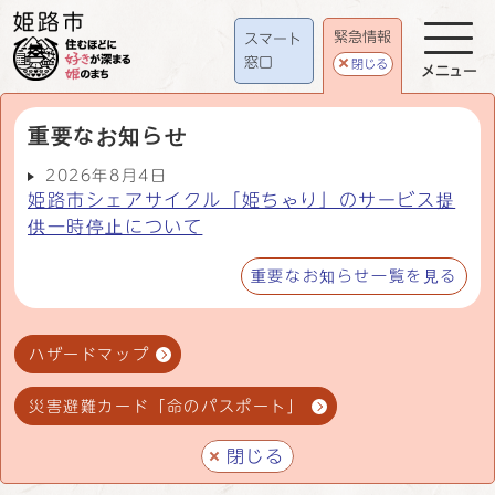
緊急情報
スマート
窓口
閉じる
メニュー
重要なお知らせ
2026年8月4日
姫路市シェアサイクル「姫ちゃり」のサービス提
供一時停止について
重要なお知らせ一覧を見る
ハザードマップ
災害避難カード「命のパスポート」
閉じる