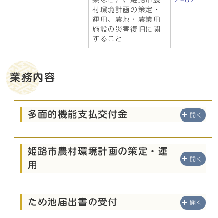
業など）、姫路市農
2482
村環境計画の策定・
運用、農地・農業用
施設の災害復旧に関
すること
業務内容
多面的機能支払交付金
開く
姫路市農村環境計画の策定・運
開く
用
ため池届出書の受付
開く