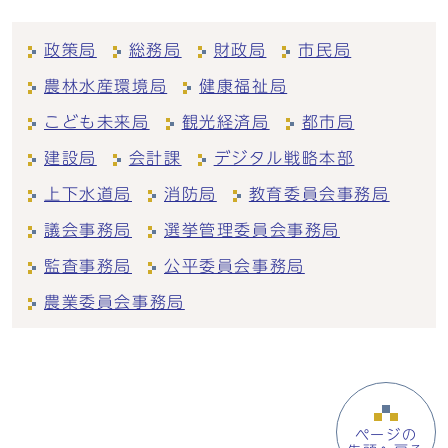
政策局
総務局
財政局
市民局
農林水産環境局
健康福祉局
こども未来局
観光経済局
都市局
建設局
会計課
デジタル戦略本部
上下水道局
消防局
教育委員会事務局
議会事務局
選挙管理委員会事務局
監査事務局
公平委員会事務局
農業委員会事務局
ページの