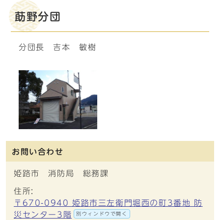
莇野分団
分団長 吉本 敏樹
お問い合わせ
姫路市 消防局 総務課
住所:
〒670-0940 姫路市三左衛門堀西の町3番地 防
災センター3階
別ウィンドウで開く