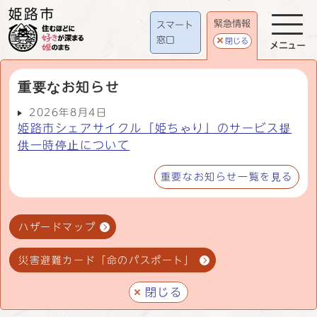
緊急情報
スマート
窓口
閉じる
メニュー
重要なお知らせ
2026年8月4日
姫路市シェアサイクル「姫ちゃり」のサービス提
供一時停止について
重要なお知らせ一覧を見る
ハザードマップ
災害避難カード「命のパスポート」
閉じる