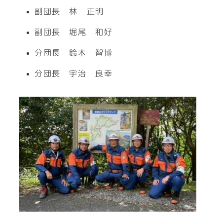
副団長 林 正明
副団長 堀尾 和好
分団長 鈴木 智博
分団長 宇治 良幸