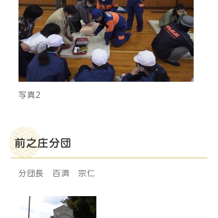
写真2
前之庄分団
分団長 百濟 宗仁