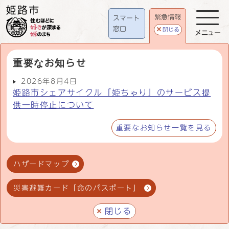
緊急情報
スマート
窓口
閉じる
メニュー
重要なお知らせ
2026年8月4日
姫路市シェアサイクル「姫ちゃり」のサービス提
供一時停止について
重要なお知らせ一覧を見る
ハザードマップ
災害避難カード「命のパスポート」
閉じる