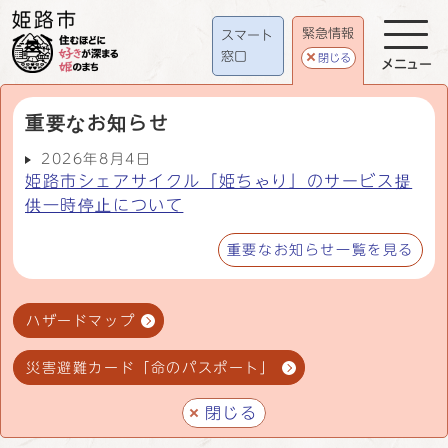
緊急情報
スマート
窓口
閉じる
メニュー
重要なお知らせ
2026年8月4日
姫路市シェアサイクル「姫ちゃり」のサービス提
供一時停止について
重要なお知らせ一覧を見る
ハザードマップ
災害避難カード「命のパスポート」
閉じる