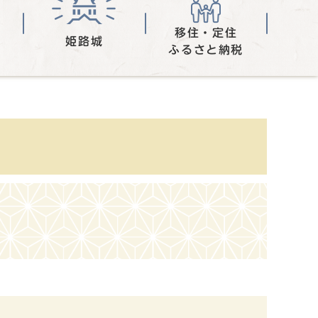
移住・定住
姫路城
ふるさと納税