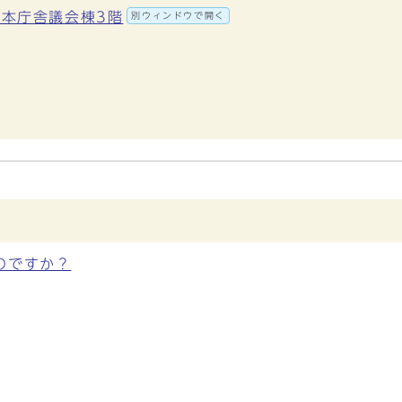
地 本庁舎議会棟3階
別ウィンドウで開く
のですか？