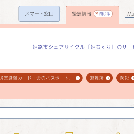
スマート
窓口
緊急情報
閉じる
Mul
姫路市シェアサイクル「姫ちゃり」のサー
災害避難カード「命のパスポート」
避難所
防災