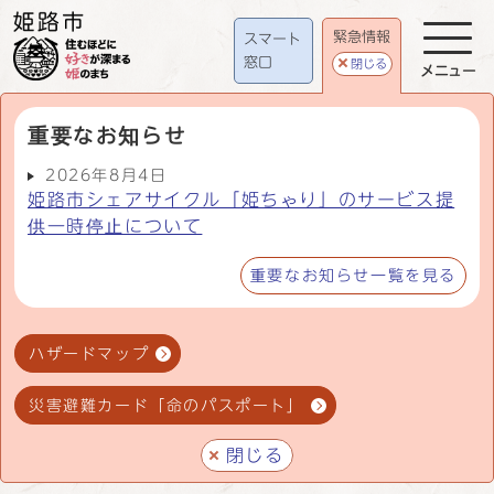
緊急情報
スマート
窓口
閉じる
メニュー
重要なお知らせ
2026年8月4日
姫路市シェアサイクル「姫ちゃり」のサービス提
供一時停止について
重要なお知らせ一覧を見る
ハザードマップ
災害避難カード「命のパスポート」
閉じる