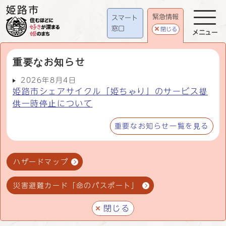
緊急情報
スマート
窓口
閉じる
メニュー
重要なお知らせ
2026年8月4日
姫路市シェアサイクル「姫ちゃり」のサービス提
供一時停止について
重要なお知らせ一覧を見る
ハザードマップ
災害避難カード「命のパスポート」
閉じる