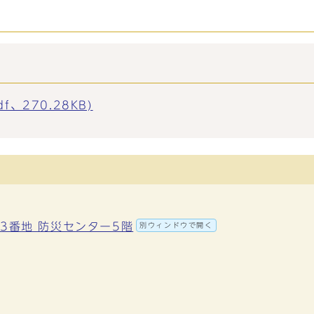
、270.28KB)
町3番地 防災センター5階
別ウィンドウで開く