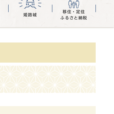
移住・定住
姫路城
ふるさと納税