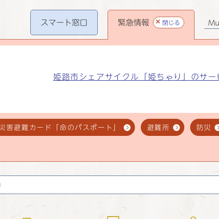
スマート
窓口
緊急情報
閉じる
Mul
姫路市シェアサイクル「姫ちゃり」のサー
災害避難カード「命のパスポート」
避難所
防災