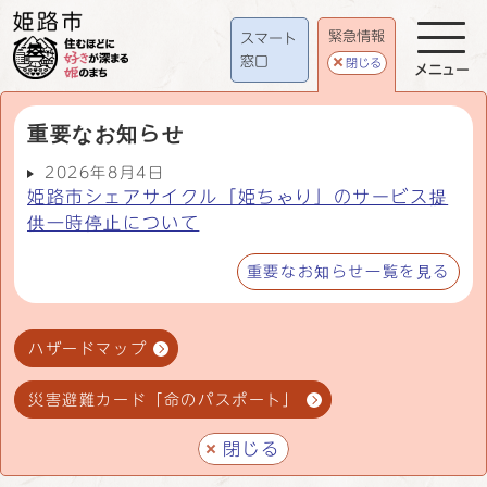
緊急情報
スマート
窓口
閉じる
メニュー
重要なお知らせ
2026年8月4日
姫路市シェアサイクル「姫ちゃり」のサービス提
供一時停止について
重要なお知らせ一覧を見る
ハザードマップ
災害避難カード「命のパスポート」
閉じる