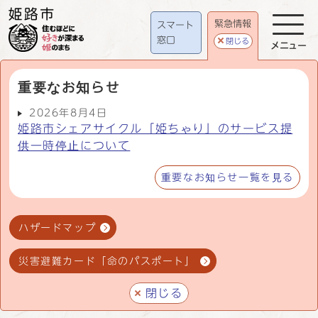
緊急情報
スマート
窓口
閉じる
メニュー
重要なお知らせ
2026年8月4日
姫路市シェアサイクル「姫ちゃり」のサービス提
供一時停止について
重要なお知らせ一覧を見る
ハザードマップ
災害避難カード「命のパスポート」
閉じる