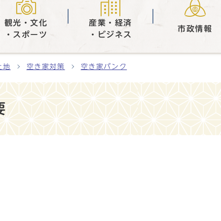
観光・文化
産業・経済
市政情報
・スポーツ
・ビジネス
土地
空き家対策
空き家バンク
要
。