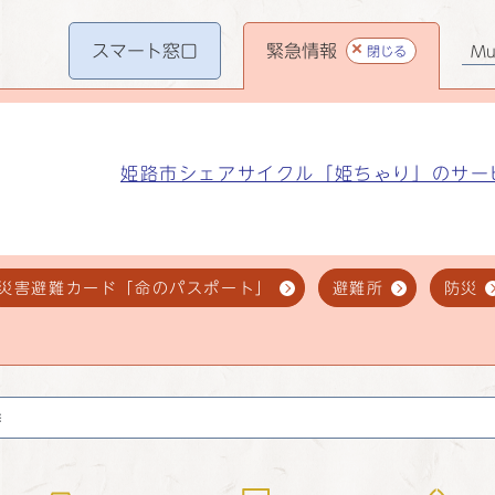
スマート
窓口
緊急情報
閉じる
Mul
姫路市シェアサイクル「姫ちゃり」のサー
災害避難カード「命のパスポート」
避難所
防災