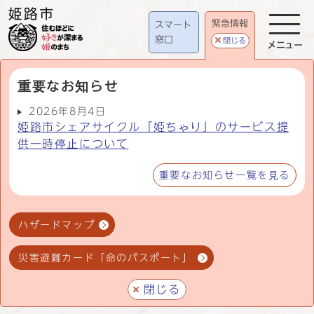
緊急情報
スマート
窓口
閉じる
メニュー
重要なお知らせ
2026年8月4日
姫路市シェアサイクル「姫ちゃり」のサービス提
供一時停止について
重要なお知らせ一覧を見る
ハザードマップ
災害避難カード「命のパスポート」
閉じる