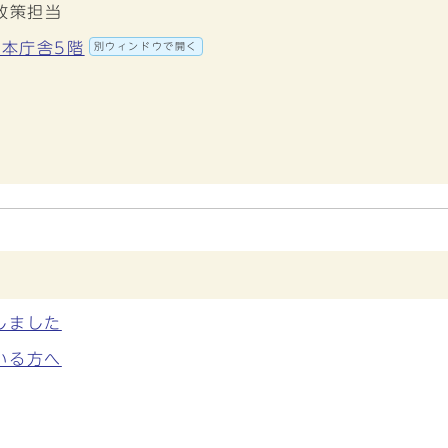
政策担当
 本庁舎5階
別ウィンドウで開く
しました
いる方へ