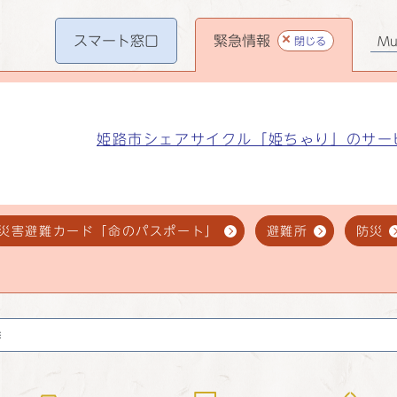
スマート
窓口
緊急情報
閉じる
Mul
姫路市シェアサイクル「姫ちゃり」のサー
災害避難カード「命のパスポート」
避難所
防災