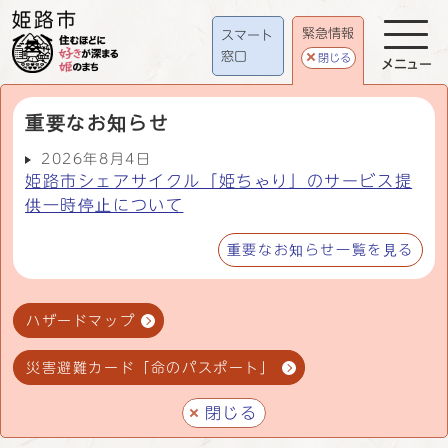
緊急情報
スマート
窓口
閉じる
メニュー
重要なお知らせ
2026年8月4日
姫路市シェアサイクル「姫ちゃり」のサービス提
供一時停止について
重要なお知らせ一覧を見る
ハザードマップ
災害避難カード「命のパスポート」
閉じる