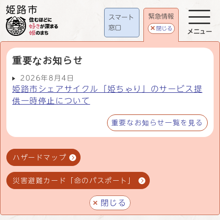
緊急情報
スマート
窓口
閉じる
メニュー
重要なお知らせ
2026年8月4日
姫路市シェアサイクル「姫ちゃり」のサービス提
供一時停止について
重要なお知らせ一覧を見る
ハザードマップ
災害避難カード「命のパスポート」
閉じる