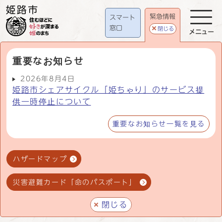
緊急情報
スマート
窓口
閉じる
メニュー
重要なお知らせ
2026年8月4日
姫路市シェアサイクル「姫ちゃり」のサービス提
供一時停止について
重要なお知らせ一覧を見る
ハザードマップ
災害避難カード「命のパスポート」
閉じる